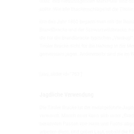
lässt. Ihre herausragenden Merkmale sind der
sollte. Wie alle Brackenschläge ist die Tirol
Um das Jahr 1860 begann man mit der Reinzuc
Brandlbracke und der Schwarzwildbracke, hat
die für die Brandlbracke typischen „Vieräugl
Tiroler Bracke nicht für die Haltung in der 
gemeinsam jagen. Andererseits sind sie im 
[aas_slider id=”763″]
Jagdliche Verwendung
Die Tiroler Bracke ist der meistgeführte Jag
verwandt. Manch einer kann sich unter „Brack
bekannten Pässen von Hase und Fuchs abgest
arbeiten diese, und geben Laut, sobald die F