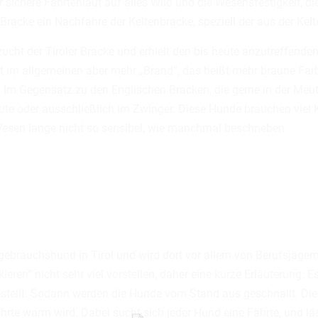
 sichere Fährtenlaut auf alles Wild und die Wesensfestigkeit, d
er Bracke ein Nachfahre der Keltenbracke, speziell der aus der 
ht der Tiroler Bracke und erhielt den bis heute anzutreffenden 
 im allgemeinen aber mehr „Brand“, das heißt mehr braune Farbe
“. Im Gegensatz zu den Englischen Bracken, die gerne in der Meut
Meute oder ausschließlich im Zwinger. Diese Hunde brauchen viel 
Wesen lange nicht so sensibel, wie manchmal beschrieben.
dgebrauchshund in Tirol und wird dort vor allem von Berufsjäge
ieren“ nicht sehr viel vorstellen, daher eine kurze Erläuterung:
ellt. Sodann werden die Hunde vom Stand aus geschnallt. Dies
ährte warm wird. Dabei sucht sich jeder Hund eine Fährte, und l