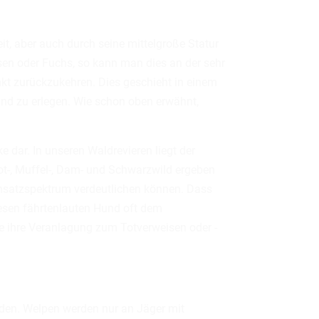
it, aber auch durch seine mittelgroße Statur
asen oder Fuchs, so kann man dies an der sehr
nkt zurückzukehren. Dies geschieht in einem
nd zu erlegen. Wie schon oben erwähnt,
e dar. In unseren Waldrevieren liegt der
-, Muffel-, Dam- und Schwarzwild ergeben
 Einsatzspektrum verdeutlichen können. Dass
diesen fährtenlauten Hund oft dem
e ihre Veranlagung zum Totverweisen oder -
nden. Welpen werden nur an Jäger mit