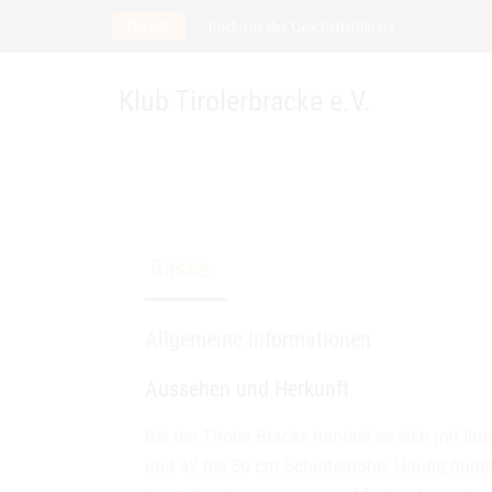
Skip
News:
Rücktritt des Geschäftsführers
to
Meldefrist zur Spezialzuchtschau verlängert 
content
21. Verbandsfährtenschuhprüfung
Klub Tirolerbracke e.V.
Rasse
Allgemeine Informationen
Aussehen und Herkunft
Bei der Tiroler Bracke handelt es sich mit i
und 42 bis 50 cm Schulterhöhe. Häufig find