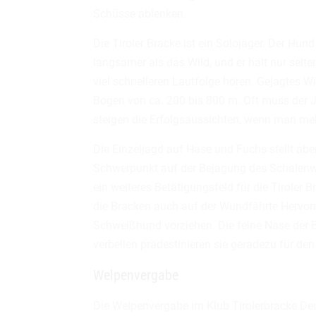
Schüsse ablenken.
Die Tiroler Bracke ist ein Solojäger. Der Hun
langsamer als das Wild, und er hält nur selt
viel schnelleren Lautfolge hören. Gejagtes W
Bogen von ca. 200 bis 800 m. Oft muss der 
steigen die Erfolgsaussichten, wenn man me
Die Einzeljagd auf Hase und Fuchs stellt aber
Schwerpunkt auf der Bejagung des Schalenw
ein weiteres Betätigungsfeld für die Tiroler 
die Bracken auch auf der Wundfährte Hervorra
Schweißhund vorziehen. Die feine Nase der B
verbellen prädestinieren sie geradezu für de
Welpenvergabe
Die Welpenvergabe im Klub Tirolerbracke Deu