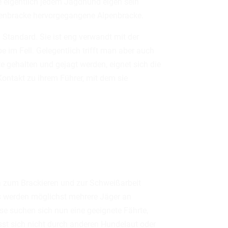
ie eigentlich jedem Jagdhund eigen sein
Keltenbracke hervorgegangene Alpenbracke.
Standard. Sie ist eng verwandt mit der
 im Fell. Gelegentlich trifft man aber auch
e gehalten und gejagt werden, eignet sich die
Kontakt zu ihrem Führer, mit dem sie
rn zum Brackieren und zur Schweißarbeit
 Es werden möglichst mehrere Jäger an
e suchen sich nun eine geeignete Fährte,
ässt sich nicht durch anderen Hundelaut oder