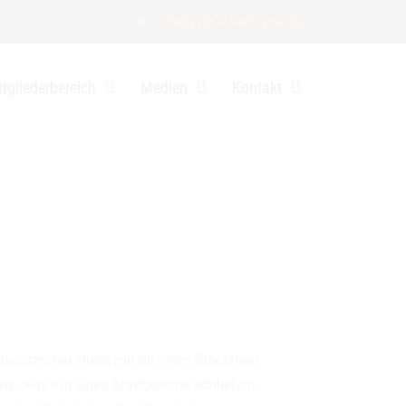
info@klub-tirolerbracke.de
tgliederbereich
Medien
Kontakt
n schwarzroten Hund mit dichtem Stockhaar
tz, was auf altes Brackenerbe schließen