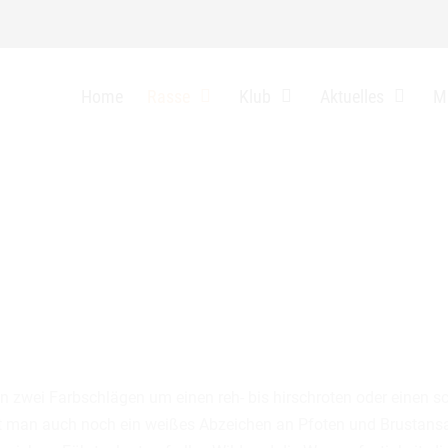
auf 15.2.2026
Home
Rasse
Klub
Aktuelles
Mi
hren zwei Farbschlägen um einen reh- bis hirschroten oder eine
et man auch noch ein weißes Abzeichen an Pfoten und Brustansa