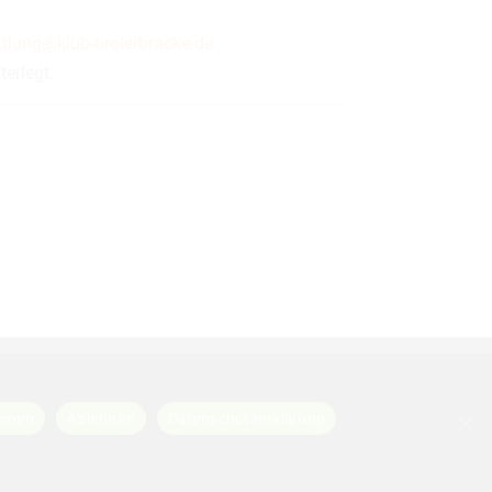
tlung@klub-tirolerbracke.de
terlegt.
mmen
Ablehnen
Datenschutzerklärung
ssum