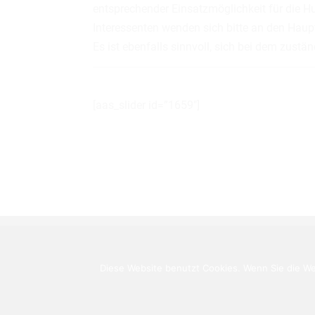
entsprechender Einsatzmöglichkeit für die 
Interessenten wenden sich bitte an den Haup
Es ist ebenfalls sinnvoll, sich bei dem zu
[aas_slider id=”1659″]
Diese Website benutzt Cookies. Wenn Sie die We
Cop