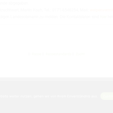
Hunde abgegeben.
tzuchtwart, Martin Koch, Tel.: 0171-6546254, Mail:
welpenvermit
ständigen Landesobmann zu melden. Die Kontaktdaten sind
hier
hin
Rasse
Rassestandards
Zucht
Home
Aktuelles
Kontakt
bsite weiter nutzen, gehen wir von Ihrem Einverständnis aus.
Zusti
yright © Klub Tirolerbracke e.V. |
Datenschutzerklärung
|
Impre