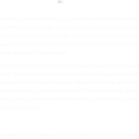
d ist durch den anhaltenden Laut und die konzentrierte Nasenarbe
en Sichtkontakt zu diesem. Sticht der Hund aber einmal einen H
ild hat das Bestreben, früher oder später an seinen Ausgangspu
Jäger nicht einmal den Stand wechseln, um das Wild vor dem Hu
hrere Jäger und Hunde einsetzt.
 nur einen Bruchteil der jagdlichen Verwendung der Tiroler Brack
ildes. Die immer mehr durchgeführten Bewegungsjagden auf Rot
Bracken, die als Solojäger mit guter Wildschärfe hier ihr großes
gendes leisten, zeigt ihr Einsatz bei Tiroler Berufsjägern, die 
racke, ihr ausgesprochener Fährtenwille und Fährtentreue so wi
n Nachsucheinsatz.
tschland e.V. ist zwingend an die Mitgliedschaft im Klub gebu