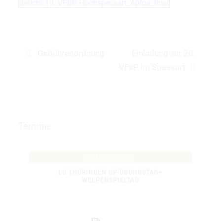
Bericht 19. VFSP Hochspessart_Aptos_final
Beitragsnavigation
Previous
Next
Gebührenordnung
Einladung zur 20.
post:
post:
VFsP im Spessart
Termine
22 AUGUST 2026
LG THÜRINGEN GP-ÜBUNGSTAG+
WELPENSPIELTAG