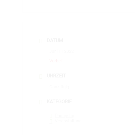
DATUM
Juni 11 2022
Vorbei!
UHRZEIT
Ganztägig
KATEGORIE
Übungstag
Veranstaltung