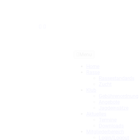
Menu
Home
Rasse
Rassestandards
Zucht
Klub
Gebührenordnung
Angebote
Jagdeinsätze
Aktuelles
Termine
Downloads
Mitgliederbereich
Login/Logout