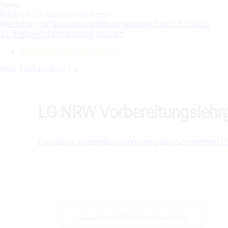
Skip
News:
to
Rücktritt des Geschäftsführers
content
Meldefrist zur Spezialzuchtschau verlängert auf 15.2.2026
21. Verbandsfährtenschuhprüfung
info@klub-tirolerbracke.de
Klub Tirolerbracke e.V.
LG NRW Vorbereitungsleh
Einladung Vorbereitungslehrgang und Sommerfest 
+ Zu Google Kalender hinzufügen