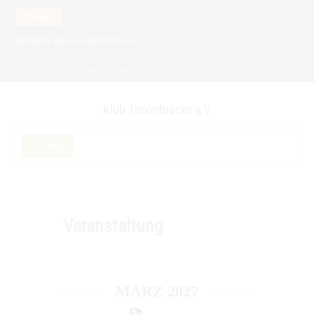
Skip
News:
to
Rücktritt des Geschäftsführers
content
Meldefrist zur Spezialzuchtschau verlängert auf 15.2.2026
info@klub-tirolerbracke.de
21. Verbandsfährtenschuhprüfung
Klub Tirolerbracke e.V.
Menu
Veranstaltung
MÄRZ 2027