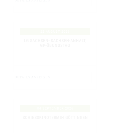
DETAILS ANZEIGEN
22 AUGUST 2026
LG SACHSEN- SACHSEN-ANHALT,
GP-ÜBUNGSTAG
DETAILS ANZEIGEN
04 SEPTEMBER 2026
SCHIESSKINOTERMIN GÖTTINGEN