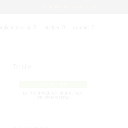
info@klub-tirolerbracke.de
tgliederbereich
Medien
Kontakt
Termine
22 AUGUST 2026
LG THÜRINGEN GP-ÜBUNGSTAG+
WELPENSPIELTAG