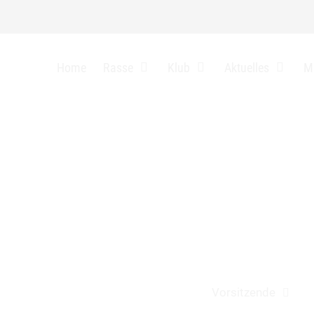
auf 15.2.2026
Home
Rasse
Klub
Aktuelles
Mi
Next
Vorsitzende
post: