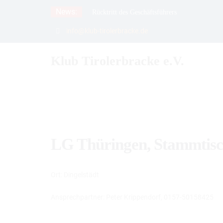
Skip
News:
Rücktritt des Geschäftsführers
to
Meldefrist zur Spezialzuchtschau verlängert a
info@klub-tirolerbracke.de
content
21. Verbandsfährtenschuhprüfung
Klub Tirolerbracke e.V.
LG Thüringen, Stammtis
Ort: Dingelstädt
Ansprechpartner: Peter Krippendorf, 0157-50158425