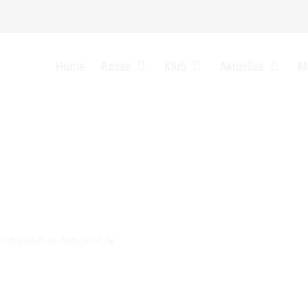
auf 15.2.2026
Home
Rasse
Klub
Aktuelles
Mi
lo-th@klub-tirolerbracke.de