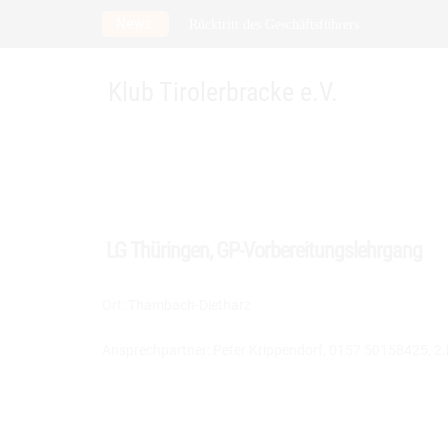
Skip
News:
Rücktritt des Geschäftsführers
to
Meldefrist zur Spezialzuchtschau verlängert 
content
21. Verbandsfährtenschuhprüfung
Klub Tirolerbracke e.V.
LG Thüringen, GP-Vorbereitungslehrgang
Ort: Thambach-Dietharz
Ansprechpartner: Peter Krippendorf, 0157 50158425,
2.