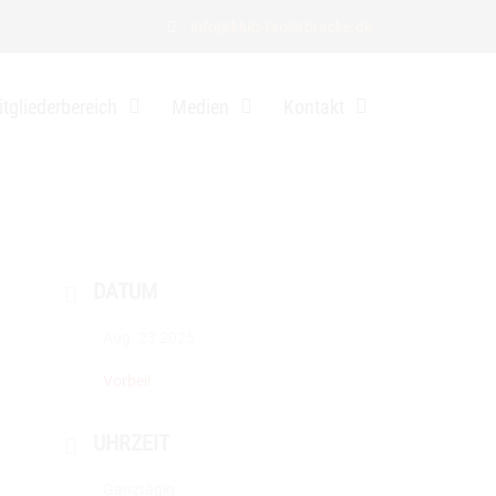
info@klub-tirolerbracke.de
tgliederbereich
Medien
Kontakt
DATUM
Aug. 23 2025
Vorbei!
UHRZEIT
Ganztägig