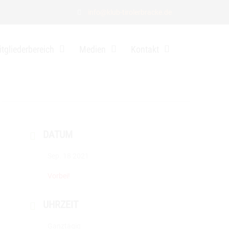
info@klub-tirolerbracke.de
tgliederbereich
Medien
Kontakt
DATUM
Sep. 18 2021
Vorbei!
UHRZEIT
Ganztägig