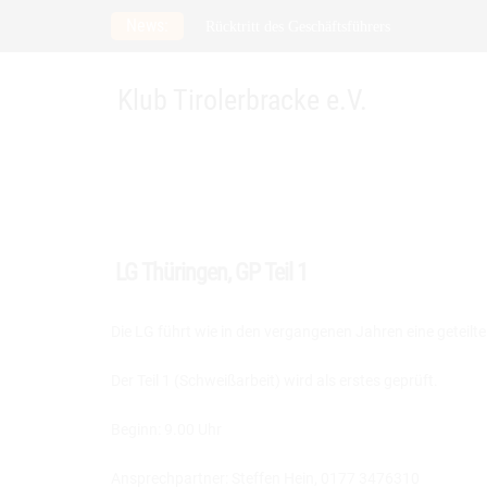
Skip
News:
Rücktritt des Geschäftsführers
to
Meldefrist zur Spezialzuchtschau verlängert 
content
21. Verbandsfährtenschuhprüfung
Klub Tirolerbracke e.V.
LG Thüringen, GP Teil 1
Die LG führt wie in den vergangenen Jahren eine geteilt
Der Teil 1 (Schweißarbeit) wird als erstes geprüft.
Beginn: 9.00 Uhr
Ansprechpartner: Steffen Hein, 0177 3476310