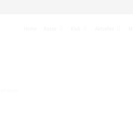
auf 15.2.2026
Home
Rasse
Klub
Aktuelles
Mi
e GP durch.