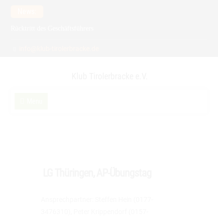
Skip
News:
to
Rücktritt des Geschäftsführers
content
Meldefrist zur Spezialzuchtschau verlängert auf 15.2.2026
info@klub-tirolerbracke.de
21. Verbandsfährtenschuhprüfung
Klub Tirolerbracke e.V.
Menu
LG Thüringen, AP-Übungstag
Ansprechpartner: Steffen Hein (0177-
3476310), Peter Krippendorf (0157-