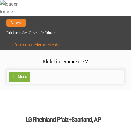
Skip
News:
to
Rücktritt des Geschäftsführers
content
Meldefrist zur Spezialzuchtschau verlängert auf 15.2.2026
info@klub-tirolerbracke.de
21. Verbandsfährtenschuhprüfung
Klub Tirolerbracke e.V.
Menu
LG Rheinland-Pfalz+Saarland, AP