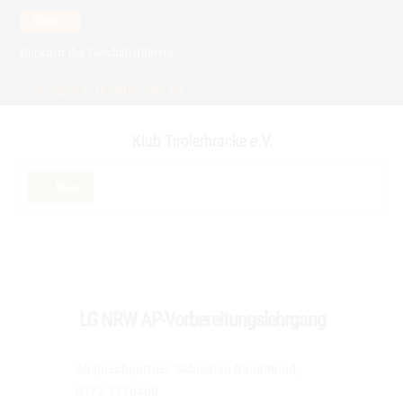
Skip
News:
to
Rücktritt des Geschäftsführers
content
Meldefrist zur Spezialzuchtschau verlängert auf 15.2.2026
info@klub-tirolerbracke.de
21. Verbandsfährtenschuhprüfung
Klub Tirolerbracke e.V.
Menu
LG NRW AP-Vorbereitungslehrgang
Ansprechpartner: Sebastian Rundmund,
0173-7116460