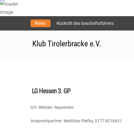
Skip
News:
Rücktritt des Geschäftsführers
to
Meldefrist zur Spezialzuchtschau verläng
content
21. Verbandsfährtenschuhprüfung
Klub Tirolerbracke e.V.
LG Hessen 3. GP
Ort: Wetzlar- Naunheim
Ansprechpartner: Matthias Plefka, 0177 8218431