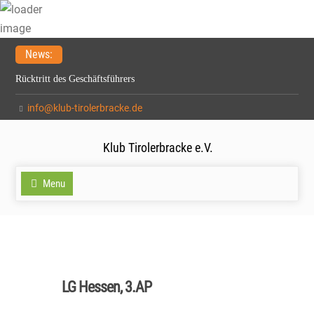
Skip
News:
to
Rücktritt des Geschäftsführers
content
Meldefrist zur Spezialzuchtschau verlängert auf 15.2.2026
info@klub-tirolerbracke.de
21. Verbandsfährtenschuhprüfung
Klub Tirolerbracke e.V.
Menu
LG Hessen, 3.AP