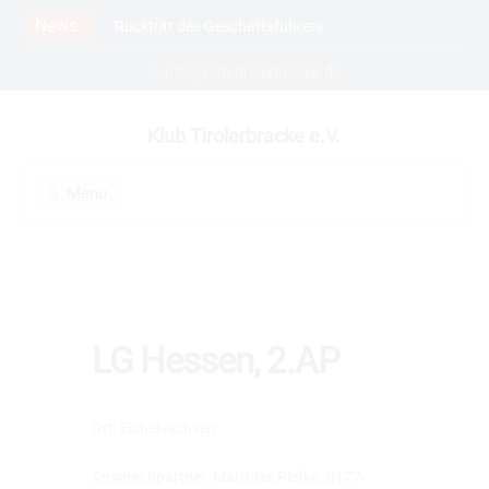
Skip
News:
Rücktritt des Geschäftsführers
to
Meldefrist zur Spezialzuchtschau
content
info@klub-tirolerbracke.de
verlängert auf 15.2.2026
21. Verbandsfährtenschuhprüfung
Klub Tirolerbracke e.V.
Menu
LG Hessen, 2.AP
Ort: Eichelsachsen
Ansprechpartner: Matthias Plefka, 0177-