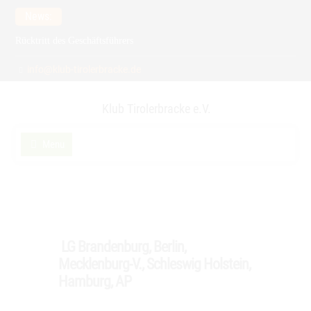
Skip
News:
to
Rücktritt des Geschäftsführers
content
Meldefrist zur Spezialzuchtschau verlängert auf 15.2.2026
info@klub-tirolerbracke.de
21. Verbandsfährtenschuhprüfung
Klub Tirolerbracke e.V.
Menu
LG Brandenburg, Berlin,
Mecklenburg-V., Schleswig Holstein,
Hamburg, AP