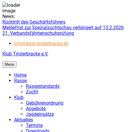
Skip
News:
to
Rücktritt des Geschäftsführers
content
Meldefrist zur Spezialzuchtschau verlängert auf 15.2.2026
21. Verbandsfährtenschuhprüfung
info@klub-tirolerbracke.de
Klub Tirolerbracke e.V.
Menu
Home
Rasse
Rassestandards
Zucht
Klub
Gebührenordnung
Angebote
Jagdeinsätze
Aktuelles
Termine
Downloads