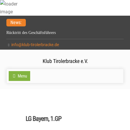
Skip
News:
to
Rücktritt des Geschäftsführers
content
Meldefrist zur Spezialzuchtschau verlängert auf 15.2.2026
info@klub-tirolerbracke.de
21. Verbandsfährtenschuhprüfung
Klub Tirolerbracke e.V.
Menu
LG Bayern, 1.GP