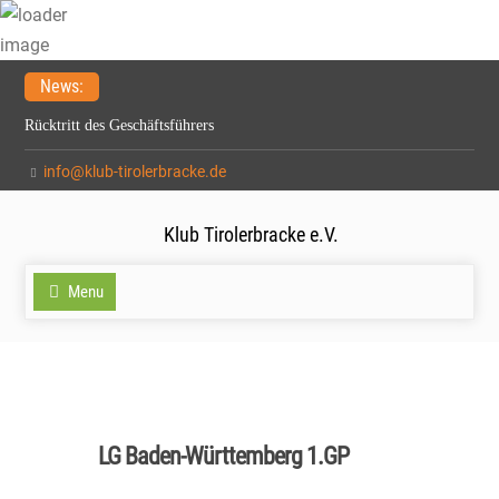
Skip
News:
to
Rücktritt des Geschäftsführers
content
Meldefrist zur Spezialzuchtschau verlängert auf 15.2.2026
info@klub-tirolerbracke.de
21. Verbandsfährtenschuhprüfung
Klub Tirolerbracke e.V.
Menu
LG Baden-Württemberg 1.GP