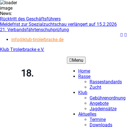
Skip
News:
to
Rücktritt des Geschäftsführers
content
Meldefrist zur Spezialzuchtschau verlängert auf 15.2.2026
21. Verbandsfährtenschuhprüfung
info@klub-tirolerbracke.de
Klub Tirolerbracke e.V.
Menu
18.
Home
Rasse
Rassestandards
Zucht
Klub
Gebührenordnung
Angebote
Jagdeinsätze
Aktuelles
Termine
Downloads